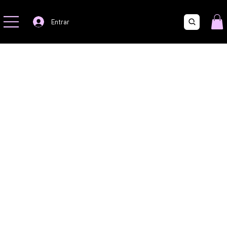
Mara e Mari -
A Preciosa
Entrar