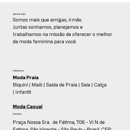
Mara & Mari
Somos mais que amigas, irmãs.
Juntas sonhamos, planejamos e
trabalhamos na missão de oferecer o melhor
da moda feminina para você.
Categorias
Moda Praia
Biquíni |
Maiô |
Saída de Praia |
Saia |
Calça
|
Infantil
Moda Casual
Contatos
Praça Nossa Sra. de Fátima, 706 - Vl N de
Fatima, São Vicente - São Paulo - Brasil, CEP: