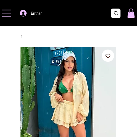
Mara e Mari -
A Preciosa
Entrar