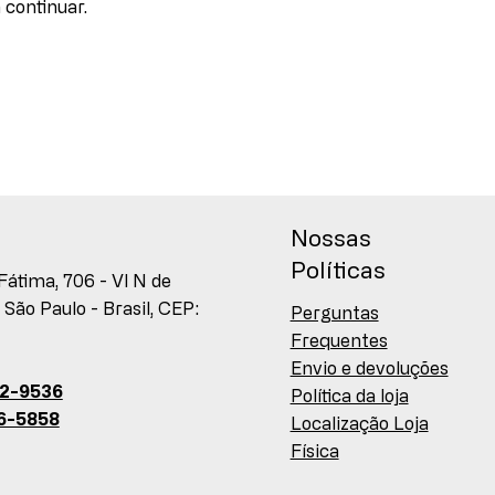
 continuar.
Nossas
Políticas
Fátima, 706 - Vl N de
 São Paulo - Brasil, CEP:
Perguntas
Frequentes
Envio e devoluções
82-9536
Política da loja
16-5858
Localização Loja
Física