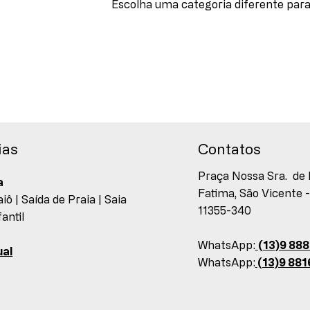
Escolha uma categoria diferente para
ias
Contatos
Praça Nossa Sra. de 
a
Fatima, São Vicente -
iô |
Saída de Praia |
Saia
11355-340
fantil
WhatsApp:
(13)9 88
al
WhatsApp:
(13)9 88