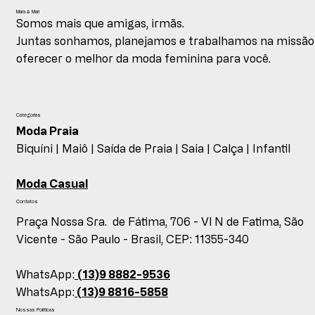
Mara & Mari
Somos mais que amigas, irmãs.
Juntas sonhamos, planejamos e trabalhamos na missão
oferecer o melhor da moda feminina para você.
Categorias
Moda Praia
Biquíni |
Maiô |
Saída de Praia |
Saia |
Calça |
Infantil
Moda Casual
Contatos
Praça Nossa Sra. de Fátima, 706 - Vl N de Fatima, São
Vicente - São Paulo - Brasil, CEP: 11355-340
WhatsApp:
(13)9 8882-9536
WhatsApp:
(13)9 8816-5858
Nossas Políticas