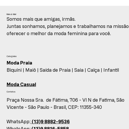
Mara & Mari
Somos mais que amigas, irmãs.
Juntas sonhamos, planejamos e trabalhamos na missão
oferecer o melhor da moda feminina para você.
Categorias
Moda Praia
Biquíni |
Maiô |
Saída de Praia |
Saia |
Calça |
Infantil
Moda Casual
Contatos
Praça Nossa Sra. de Fátima, 706 - Vl N de Fatima, São
Vicente - São Paulo - Brasil, CEP: 11355-340
WhatsApp:
(13)9 8882-9536
WhatsApp:
(13)9 8816-5858